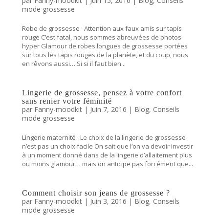
par
Fanny-moodkit
|
Juin 15, 2016
|
Blog
,
Conseils
mode grossesse
Robe de grossesse Attention aux faux amis sur tapis
rouge C’est fatal, nous sommes abreuvées de photos
hyper Glamour de robes longues de grossesse portées
sur tous les tapis rouges de la planète, et du coup, nous
en rêvons aussi… Si si il faut bien...
Lingerie de grossesse, pensez à votre confort
sans renier votre féminité
par
Fanny-moodkit
|
Juin 7, 2016
|
Blog
,
Conseils
mode grossesse
Lingerie maternité Le choix de la lingerie de grossesse
n’est pas un choix facile On sait que l’on va devoir investir
à un moment donné dans de la lingerie d’allaitement plus
ou moins glamour… mais on anticipe pas forcément que...
Comment choisir son jeans de grossesse ?
par
Fanny-moodkit
|
Juin 3, 2016
|
Blog
,
Conseils
mode grossesse