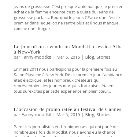
Jeans de grossesse C’est presque automatique, le premier
achat de la femme enceinte c’est la quête du jeans de
grossesse parfait… Pourquoi le jeans ? Parce que c’est le
premier dans lequel on ne rentre plus et il nous manque,
comme une drogue,...
Le jour où on a vendu un Moodkit à Jessica Alba
à New-York
par
Fanny-moodkit
|
Mar 6, 2015
|
Blog
,
Stories
En mars 2011 nous participions pour la première fois au
Salon Playtime à New-York. Dès le premier jour, l’ambiance
était électrique, et les nombreux créateurs qui
représentaient les jeunes marques françaises étaient
tous surexcités par cette expérience en plein cœur...
L’occasion de promo ratée au festival de Cannes
par
Fanny-moodkit
|
Mar 5, 2015
|
Blog
,
Stories
Parmi les journalistes et chroniqueuses qui ont parlé de
nombreuses fois du Moodkit, nous avons eu la chance