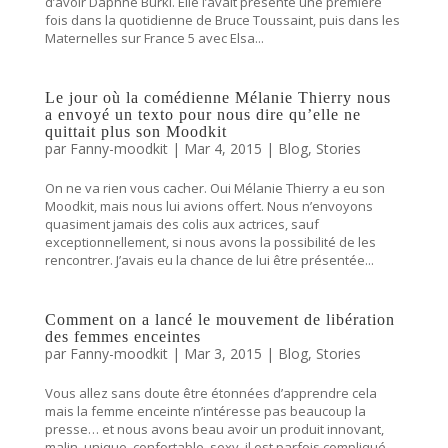
d’avoir Daphné Burki. Elle l’avait présenté une première
fois dans la quotidienne de Bruce Toussaint, puis dans les
Maternelles sur France 5 avec Elsa...
Le jour où la comédienne Mélanie Thierry nous
a envoyé un texto pour nous dire qu’elle ne
quittait plus son Moodkit
par
Fanny-moodkit
|
Mar 4, 2015
|
Blog
,
Stories
On ne va rien vous cacher. Oui Mélanie Thierry a eu son
Moodkit, mais nous lui avions offert. Nous n’envoyons
quasiment jamais des colis aux actrices, sauf
exceptionnellement, si nous avons la possibilité de les
rencontrer. J’avais eu la chance de lui être présentée...
Comment on a lancé le mouvement de libération
des femmes enceintes
par
Fanny-moodkit
|
Mar 3, 2015
|
Blog
,
Stories
Vous allez sans doute être étonnées d’apprendre cela
mais la femme enceinte n’intéresse pas beaucoup la
presse… et nous avons beau avoir un produit innovant,
malin, unique, confortable, sexy, il est parfois compliqué