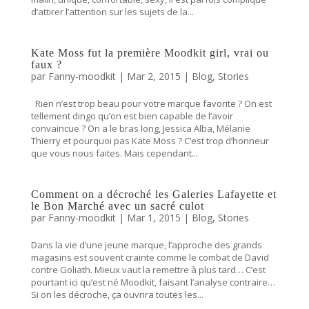
d’attirer l’attention sur les sujets de la...
Kate Moss fut la première Moodkit girl, vrai ou
faux ?
par
Fanny-moodkit
|
Mar 2, 2015
|
Blog
,
Stories
Rien n’est trop beau pour votre marque favorite ? On est
tellement dingo qu’on est bien capable de l’avoir
convaincue ? On a le bras long, Jessica Alba, Mélanie
Thierry et pourquoi pas Kate Moss ? C’est trop d’honneur
que vous nous faites. Mais cependant...
Comment on a décroché les Galeries Lafayette et
le Bon Marché avec un sacré culot
par
Fanny-moodkit
|
Mar 1, 2015
|
Blog
,
Stories
Dans la vie d’une jeune marque, l’approche des grands
magasins est souvent crainte comme le combat de David
contre Goliath. Mieux vaut la remettre à plus tard… C’est
pourtant ici qu’est né Moodkit, faisant l’analyse contraire…
Si on les décroche, ça ouvrira toutes les...