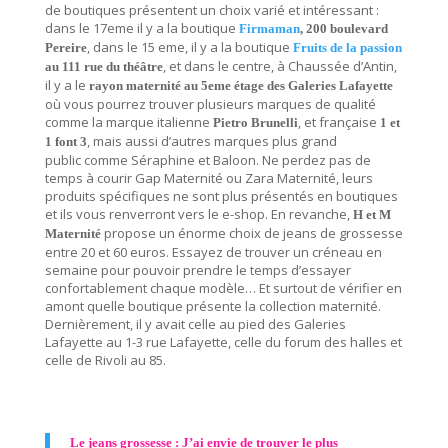
de boutiques présentent un choix varié et intéressant :
dans le 17eme il y a la boutique
Firmaman
, 200 boulevard
, dans le 15 eme, il y a la boutique
Pereire
Fruits de la passion
, et dans le centre, à Chaussée d’Antin,
au 111 rue du théâtre
il y a le
rayon maternité au 5eme étage des Galeries Lafayette
où vous pourrez trouver plusieurs marques de qualité
comme la marque italienne
, et française
Pietro Brunelli
1 et
, mais aussi d’autres marques plus grand
1 font 3
public comme Séraphine et Baloon. Ne perdez pas de
temps à courir Gap Maternité ou Zara Maternité, leurs
produits spécifiques ne sont plus présentés en boutiques
et ils vous renverront vers le e-shop. En revanche,
H et M
propose un énorme choix de jeans de grossesse
Maternité
entre 20 et 60 euros. Essayez de trouver un créneau en
semaine pour pouvoir prendre le temps d’essayer
confortablement chaque modèle… Et surtout de vérifier en
amont quelle boutique présente la collection maternité.
Dernièrement, il y avait celle au pied des Galeries
Lafayette au 1-3 rue Lafayette, celle du forum des halles et
celle de Rivoli au 85.
Le jeans grossesse : J’ai envie de trouver le plus