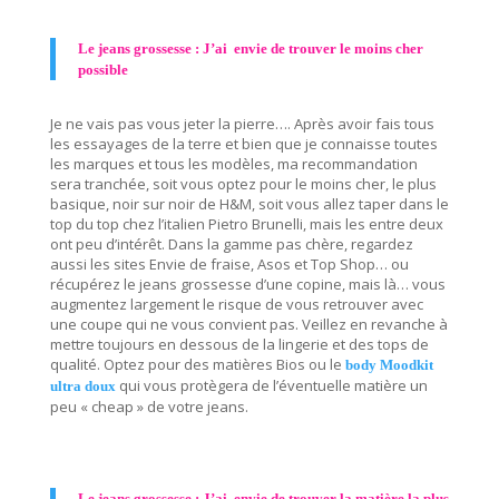
Le jeans grossesse : J’ai envie de trouver le moins cher
possible
Je ne vais pas vous jeter la pierre…. Après avoir fais tous
les essayages de la terre et bien que je connaisse toutes
les marques et tous les modèles, ma recommandation
sera tranchée, soit vous optez pour le moins cher, le plus
basique, noir sur noir de H&M, soit vous allez taper dans le
top du top chez l’italien Pietro Brunelli, mais les entre deux
ont peu d’intérêt. Dans la gamme pas chère, regardez
aussi les sites Envie de fraise, Asos et Top Shop… ou
récupérez le jeans grossesse d’une copine, mais là… vous
augmentez largement le risque de vous retrouver avec
une coupe qui ne vous convient pas. Veillez en revanche à
mettre toujours en dessous de la lingerie et des tops de
qualité. Optez pour des matières Bios ou le
body Moodkit
qui vous protègera de l’éventuelle matière un
ultra doux
peu « cheap » de votre jeans.
Le jeans grossesse : J’ai envie de trouver la matière la plus