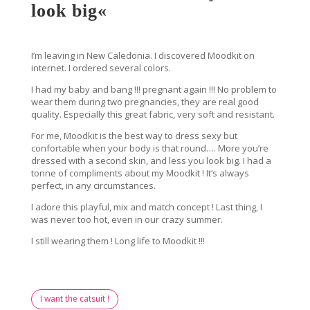
look big
«
I’m leaving in New Caledonia. I discovered Moodkit on
internet. I ordered several colors.
I had my baby and bang !!! pregnant again !!! No problem to
wear them during two pregnancies, they are real good
quality. Especially this great fabric, very soft and resistant.
For me, Moodkit is the best way to dress sexy but
confortable when your body is that round…. More you’re
dressed with a second skin, and less you look big. I had a
tonne of compliments about my Moodkit ! It’s always
perfect, in any circumstances.
I adore this playful, mix and match concept ! Last thing, I
was never too hot, even in our crazy summer.
I still wearing them ! Long life to Moodkit !!!
I want the catsuit !