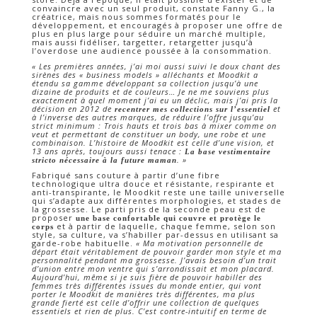
convaincre avec un seul produit, constate Fanny G., la
créatrice, mais nous sommes formatés pour le
développement, et encouragés à proposer une offre de
plus en plus large pour séduire un marché multiple,
mais aussi fidéliser, targetter, retargetter jusqu’à
l’overdose une audience poussée à la consommation.
« Les premières années, j’ai moi aussi suivi le doux chant des
sirènes des « business models » alléchants et Moodkit a
étendu sa gamme développant sa collection jusqu’à une
dizaine de produits et de couleurs… Je ne me souviens plus
exactement à quel moment j’ai eu un déclic, mais j’ai pris la
décision en 2012 de
et
recentrer mes collections sur l’essentiel
à l’inverse des autres marques, de réduire l’offre jusqu’au
strict minimum : Trois hauts et trois bas à mixer comme on
veut et permettant de constituer un body, une robe et une
combinaison. L’histoire de Moodkit est celle d’une vision, et
13 ans après, toujours aussi tenace :
La base vestimentaire
. »
stricto nécessaire à la future maman
Fabriqué sans couture à partir d’une fibre
technologique ultra douce et résistante, respirante et
anti-transpirante, le Moodkit reste une taille universelle
qui s’adapte aux différentes morphologies, et stades de
la grossesse. Le parti pris de la seconde peau est de
proposer
une base confortable qui couvre et protège le
et à partir de laquelle, chaque femme, selon son
corps
style, sa culture, va s’habiller par-dessus en utilisant sa
garde-robe habituelle.
« Ma motivation personnelle de
départ était véritablement de pouvoir garder mon style et ma
personnalité pendant ma grossesse. J’avais besoin d’un trait
d’union entre mon ventre qui s’arrondissait et mon placard.
Aujourd’hui, même si je suis fière de pouvoir habiller des
femmes très différentes issues du monde entier, qui vont
porter le Moodkit de manières très différentes, ma plus
grande fierté est celle d’offrir une collection de quelques
essentiels et rien de plus. C’est contre-intuitif en terme de