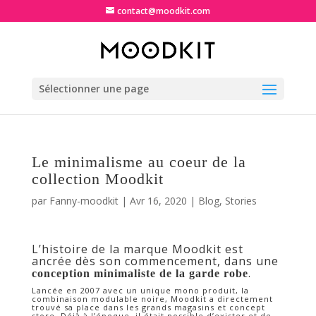
contact@moodkit.com
Sélectionner une page
Le minimalisme au coeur de la
collection Moodkit
par
Fanny-moodkit
|
Avr 16, 2020
|
Blog
,
Stories
L’histoire de la marque Moodkit est
ancrée dès son commencement, dans une
.
conception minimaliste de la garde robe
Lancée en 2007 avec un unique mono produit, la
combinaison modulable noire, Moodkit a directement
trouvé sa place dans les grands magasins et concept
store. Déjà à l’époque, il était possible d’exister et de