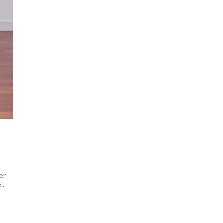
er
..